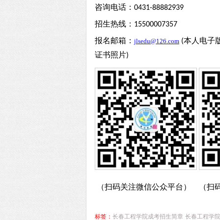
咨询电话：
0431-88882939
招生热线：
15500007357
报名邮箱：
本人电子
jlsedu@126.com
(
证书照片
)
（扫码关注微信公众平台）
（扫
标签：
长春工程学院成考招生简章
长春工程学