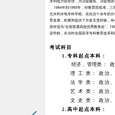
水利电力部管理，为冶金建筑、冶金地质
1984年到1985年，经教育部批准，
北水利水电专科学校。在此后十余年的办
育发展，积累和提供了许多宝贵经验，有
部评选为“全国普通高校优秀教务处”。1
设学校，在当时全国高等专科教育改革和
考试科目
1.
专科起点本科：
经济
、管理
类：
理
工
类：
政治
法
学
类：
政治
艺
术
类：
政治
文
史
类：
政治
2.
高中起点本科：